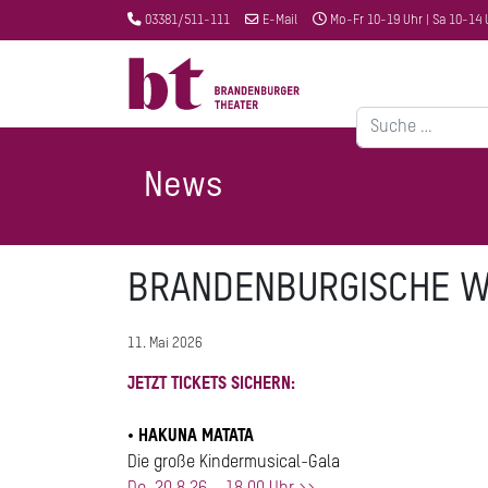
03381/511-111
E-Mail
Mo-Fr 10-19 Uhr | Sa 10-14 
Suchen
News
BRANDENBURGISCHE W
11. Mai 2026
JETZT TICKETS SICHERN
:
•
HAKUNA MATATA
Die große Kindermusical-Gala