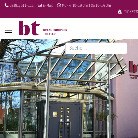
03381/511-111
E-Mail
Mo-Fr 10-19 Uhr | Sa 10-14 Uhr
TICKETS
Suchen